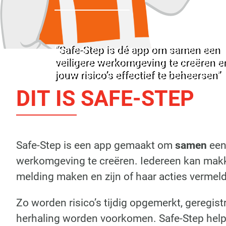
“Safe-Step is dé app om samen een
veiligere werkomgeving te creëren e
jouw risico’s effectief te beheersen”
DIT IS SAFE-STEP
Safe-Step is een app gemaakt om
samen
een 
werkomgeving te creëren. Iedereen kan makk
melding maken en zijn of haar acties vermel
Zo worden risico’s tijdig opgemerkt, geregist
herhaling worden voorkomen. Safe-Step hel