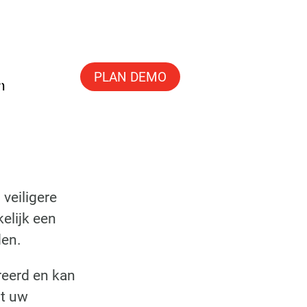
PLAN DEMO
n
veiligere
elijk een
den.
reerd en kan
pt uw